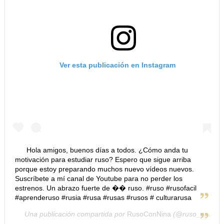
Ver esta publicación en Instagram
Hola amigos, buenos días a todos. ¿Cómo anda tu
motivación para estudiar ruso? Espero que sigue arriba
porque estoy preparando muchos nuevo vídeos nuevos.
Suscríbete a mí canal de Youtube para no perder los
estrenos. Un abrazo fuerte de �� ruso. #ruso #rusofacil
#aprenderuso #rusia #rusa #rusas #rusos # culturarusa
Una publicación compartida por
RusoConNina
(@ruso_con_nina) el