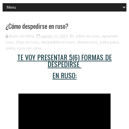
¿Cómo despedirse en ruso?
Ruso con Nina
agosto 17, 2017
adios en ruso
,
aprender
ruso
,
chao en ruso
,
despedida en ruso
,
idioma ruso
,
paka paka
,
poka
,
ruso con nina
TE VOY PRESENTAR 5(6) FORMAS DE
DESPEDIRSE
EN RUSO: